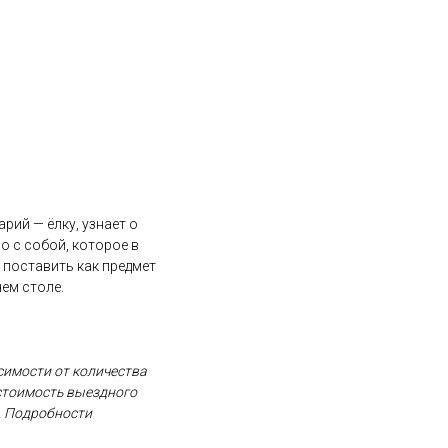
рий — ёлку, узнает о
о с собой, которое в
 поставить как предмет
чем столе.
исимости от количества
стоимость выездного
й. Подробности