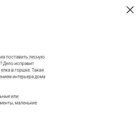
ома поставить лесную
и? Дело исправит
елка в горшке. Такая
ением интерьера дома
ьные или
менты, маленькие