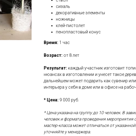
ствол
сизаль
декоративные элементы
ножницы
клей-пистолет
пенопластовый конус
Время:
1 час
Возраст:
от 8 лет
Результат:
каждый участник изготовит топиа
нюансах в изготовлении и унесет такое дерев
дальнейшем может подарить как сувенир или
интерьера у себя в доме или в офисе на рабо
* Цена:
9 000 руб.
* Цена указана на группу до 10 человек. В зав
человек и формата проведения мероприятия 
мастер-класса может отличаться от указанно
уточняйте у менеджера.