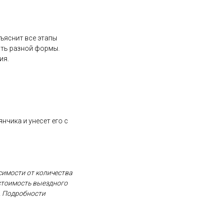
ъяснит все этапы
ыть разной формы.
ия.
нчика и унесет его с
исимости от количества
стоимость выездного
й. Подробности