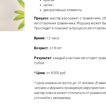
краски
нитки
декоративные элементы
Процесс:
мастер расскажет о травянчике, об
изготовления травянчика. Игрушка может б
Проследит и поможет в процессе изготовлен
Время:
1,5 часа
Возраст:
от 8 лет
Результат:
каждый участник изготовит травя
собой.
* Цена:
от 8 000 руб.
* Цена указана на группу до 10 человек. В зав
человек и формата проведения мероприятия 
мастер-класса может отличаться от указанно
уточняйте у менеджера.