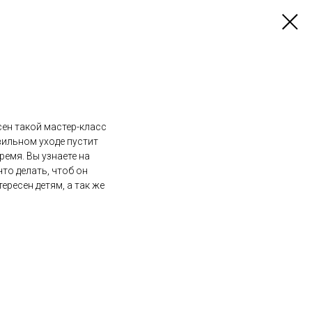
сен такой мастер-класс
вильном уходе пустит
емя. Вы узнаете на
что делать, чтоб он
тересен детям, а так же