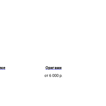
мке
Оригами
от 6 000
р.