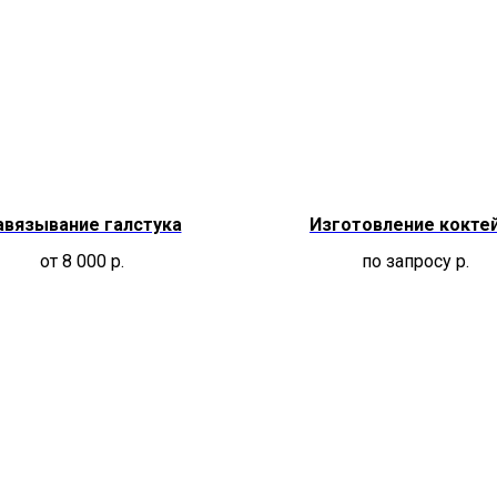
авязывание галстука
Изготовление кокте
от 8 000
р.
по запросу
р.