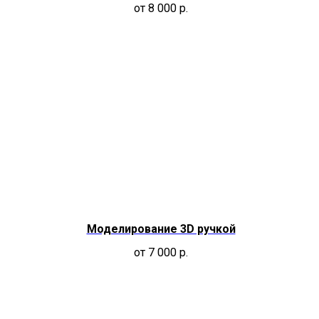
от 8 000
р.
Моделирование 3D ручкой
от 7 000
р.