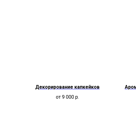
Декорирование капкейков
Аром
от 9 000
р.