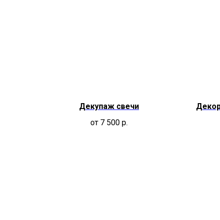
Декупаж свечи
Декор
от 7 500
р.