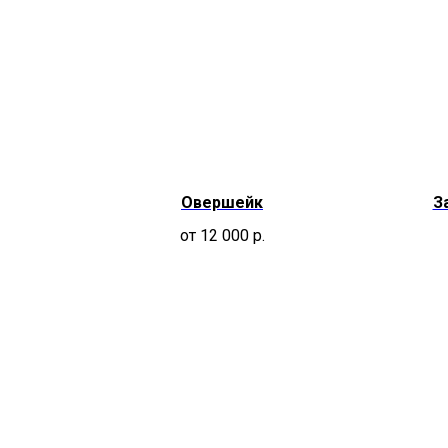
Овершейк
З
от 12 000
р.