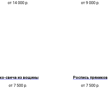
от 14 000
р.
от 9 000
р.
ко-свеча из вощины
Роспись пряников
от 7 500
р.
от 7 500
р.