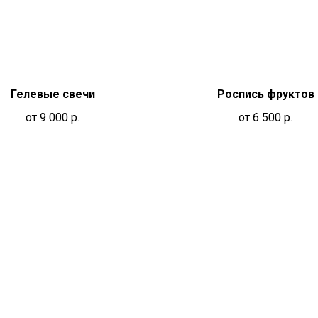
Гелевые свечи
Роспись фруктов
от 9 000
р.
от 6 500
р.