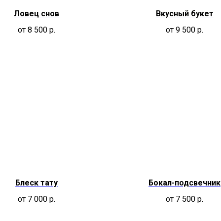
Ловец снов
Вкусный букет
от 8 500
р.
от 9 500
р.
Блеск тату
Бокал-подсвечник
от 7 000
р.
от 7 500
р.