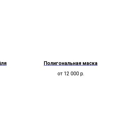
йля
Полигональная маска
от 12 000
р.