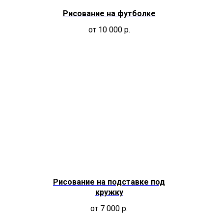
Рисование на футболке
от 10 000
р.
Рисование на подставке под
кружку
от 7 000
р.