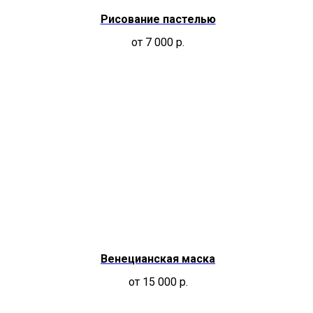
Рисование пастелью
от 7 000
р.
Венецианская маска
от 15 000
р.