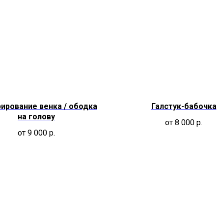
ирование венка / ободка
Галстук-бабочка
на голову
от 8 000
р.
от 9 000
р.