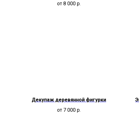
от 8 000
р.
Декупаж деревянной фигурки
Э
от 7 000
р.