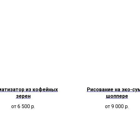
атизатор из кофейных
Рисование на эко-су
зерен
шоппере
от 6 500
р.
от 9 000
р.